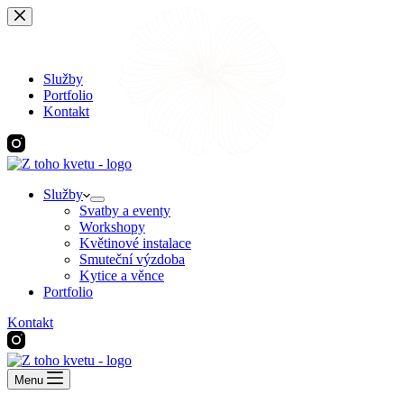
Skip
to
content
Služby
Portfolio
Kontakt
Služby
Svatby a eventy
Workshopy
Květinové instalace
Smuteční výzdoba
Kytice a věnce
Portfolio
Kontakt
Menu