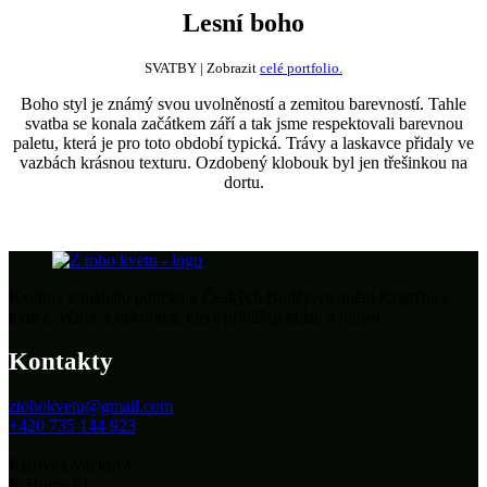
Lesní boho
SVATBY | Zobrazit
celé portfolio.
Boho styl je známý svou uvolněností a zemitou barevností. Tahle
svatba se konala začátkem září a tak jsme respektovali barevnou
paletu, která je pro toto období typická. Trávy a laskavce přidaly ve
vazbách krásnou texturu. Ozdobený klobouk byl jen třešinkou na
dortu.
Květiny z malého políčka u Českých Budějovic mění Kristýna v
kytice, věnce a dekorace, které přinášejí krásu a radost.
Kontakty
ztohokvetu@gmail.com
+420 735 144 923
Kristýna Vacková
K Hůrce 61